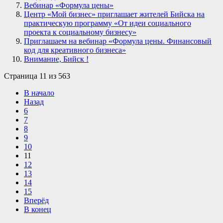
Вебинар «Формула цены»
Центр «Мой бизнес» приглашает жителей Бийска на
практическую программу «От идеи социального
проекта к социальному бизнесу»
Приглашаем на вебинар «Формула цены. Финансовый
код для креативного бизнеса»
Внимание, Бийск !
Страница 11 из 563
В начало
Назад
6
7
8
9
10
11
12
13
14
15
Вперёд
В конец