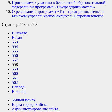
Приглашаем к участию в бесплатной образовательной
федеральной программе «Ты-предприниматель»
О реализации программы «Ты – предприниматель» в
Бийском управленческом округе: с. Петропавловское
Страница 558 из 563
В начало
Назад
553
554
555
556
557
558
559
560
561
562
Вперёд
В конец
Умный поиск
Карта города Бийска
Администрирование сайта