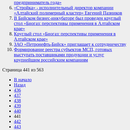
предприниматель года»
«Стройка» - исполнительный директор компании
«Алтайский полимерный кластер» Евгений Пазников
В Бийском бизнес-инкубаторе был проведен круглый
стол «Биогаз: перспективы применения в Алтайском
крае»
Круглый стол «Биогаз: перспективы применения в
Алтайском крае»
ЗАО «Петронефть-Бийск» приглашает к сотрудничеству
Формирование реестра субъектов МСП, готовых
выступать поставщиками продукции и услуг
крупнейшим российским компаниям
Страница 441 из 563
В начало
Назад
436
437
438
439
440
441
442
443