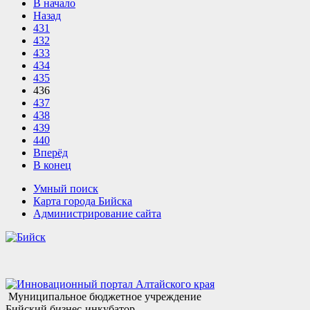
В начало
Назад
431
432
433
434
435
436
437
438
439
440
Вперёд
В конец
Умный поиск
Карта города Бийска
Администрирование сайта
Муниципальное бюджетное учреждение
Бийский бизнес-инкубатор