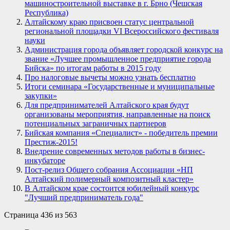
машиностроительной выставке в г. Брно (Чешская
Республика)
Алтайскому краю присвоен статус центральной
региональной площадки VI Всероссийского фестиваля
науки
Администрация города объявляет городской конкурс на
звание «Лучшее промышленное предприятие города
Бийска» по итогам работы в 2015 году
Про налоговые вычеты можно узнать бесплатно
Итоги семинара «Государственные и муниципальные
закупки»
Для предпринимателей Алтайского края будут
организованы мероприятия, направленные на поиск
потенциальных заграничных партнеров
Бийская компания «Специалист» - победитель премии
Престиж-2015!
Внедрение современных методов работы в бизнес-
инкубаторе
Пост-релиз Общего собрания Ассоциации «НП
Алтайский полимерный композитный кластер»
В Алтайском крае состоится юбилейный конкурс
"Лучший предприниматель года"
Страница 436 из 563