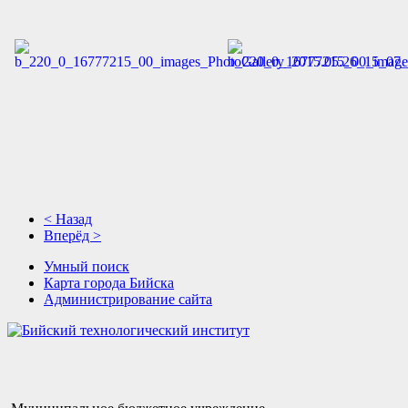
< Назад
Вперёд >
Умный поиск
Карта города Бийска
Администрирование сайта