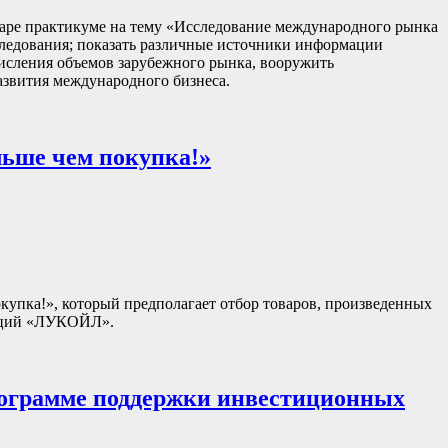
наре практикуме на тему «Исследование международного рынка
следования; показать различные источники информации
числения объемов зарубежного рынка, вооружить
азвития международного бизнеса.
льше чем покупка!»
пка!», который предполагает отбор товаров, произведенных
анций «ЛУКОЙЛ».
ограмме поддержки инвестиционных