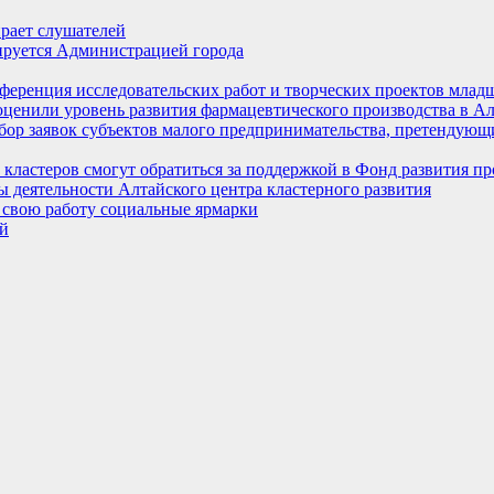
рает слушателей
ируется Администрацией города
онференция исследовательских работ и творческих проектов мла
оценили уровень развития фармацевтического производства в Ал
бор заявок субъектов малого предпринимательства, претендующи
кластеров смогут обратиться за поддержкой в Фонд развития 
 деятельности Алтайского центра кластерного развития
т свою работу социальные ярмарки
й