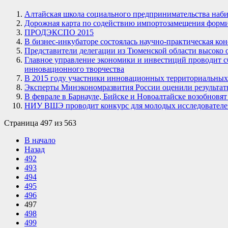
Алтайская школа социального предпринимательства наби
Дорожная карта по содействию импортозамещения форм
ПРОДЭКСПО 2015
В бизнес-инкубаторе состоялась научно-практическая к
Представители делегации из Тюменской области высоко 
Главное управление экономики и инвестиций проводит с
инновационного творчества
В 2015 году участники инновационных территориальных 
Эксперты Минэкономразвития России оценили результаты
В феврале в Барнауле, Бийске и Новоалтайске возобновя
НИУ ВШЭ проводит конкурс для молодых исследователе
Страница 497 из 563
В начало
Назад
492
493
494
495
496
497
498
499