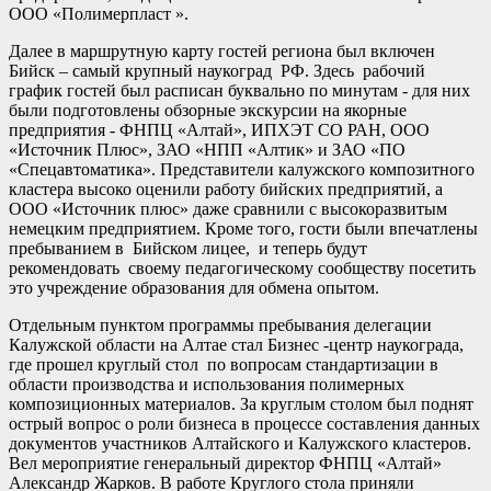
ООО «Полимерпласт ».
Далее в маршрутную карту гостей региона был включен
Бийск – самый крупный наукоград РФ. Здесь рабочий
график гостей был расписан буквально по минутам - для них
были подготовлены обзорные экскурсии на якорные
предприятия - ФНПЦ «Алтай», ИПХЭТ СО РАН, ООО
«Источник Плюс», ЗАО «НПП «Алтик» и ЗАО «ПО
«Спецавтоматика». Представители калужского композитного
кластера высоко оценили работу бийских предприятий, а
ООО «Источник плюс» даже сравнили с высокоразвитым
немецким предприятием. Кроме того, гости были впечатлены
пребыванием в Бийском лицее, и теперь будут
рекомендовать своему педагогическому сообществу посетить
это учреждение образования для обмена опытом.
Отдельным пунктом программы пребывания делегации
Калужской области на Алтае стал Бизнес -центр наукограда,
где прошел круглый стол по вопросам стандартизации в
области производства и использования полимерных
композиционных материалов. За круглым столом был поднят
острый вопрос о роли бизнеса в процессе составления данных
документов участников Алтайского и Калужского кластеров.
Вел мероприятие генеральный директор ФНПЦ «Алтай»
Александр Жарков. В работе Круглого стола приняли